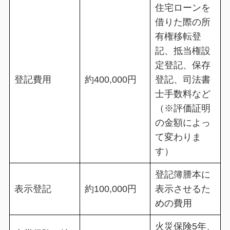
住宅ローンを
借りた際の所
有権移転登
記、抵当権設
定登記、保存
登記費用
約400,000円
登記、司法書
士手数料など
（※評価証明
の金額によっ
て変わりま
す）
登記簿謄本に
表示登記
約100,000円
表示させるた
めの費用
火災保険5年、